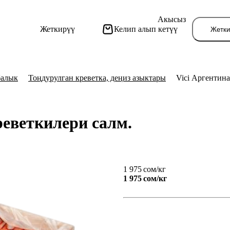
Акысыз
Жеткирүү
Келип алып кетүү
Жетки
балык
Тоңдурулган креветка, деңиз азыктары
Vici Аргентина
реветкилери салм.
Бу
1 975 сом/кг
1 975 сом/
кг