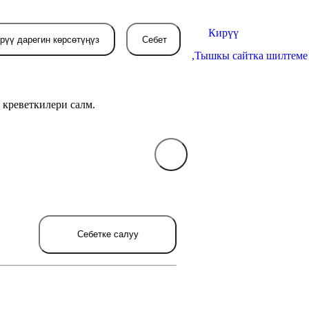
Кирүү
рүү дарегин көрсөтүңүз
Себет
,
Тышкы сайтка шилтеме
 креветкилери салм.
Себетиңиз азырынча
бош
л жерде сиз буйрутма берген
товарлар пайда болот.
Себетке салуу