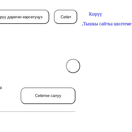
Кирүү
рүү дарегин көрсөтүңүз
Себет
,
Тышкы сайтка шилтеме
Себетиңиз азырынча
бош
а
л жерде сиз буйрутма берген
товарлар пайда болот.
Себетке салуу