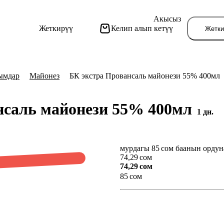
Акысыз
Жеткирүү
Келип алып кетүү
Жетки
тымдар
Майонез
БК экстра Провансаль майонези 55% 400мл
нсаль майонези 55% 400мл
1 дн.
мурдагы 85 сом баанын ордун
Бу
74,29 сом
74,29 сом
85 сом