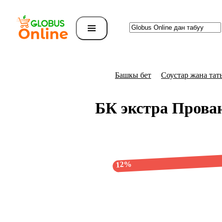
Башкы бет
Соустар жана та
БК экстра Прова
12%