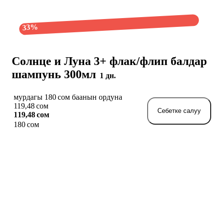
33%
Солнце и Луна 3+ флак/флип балдар
шампунь 300мл
1 дн.
мурдагы 180 сом баанын ордуна
119,48 сом
Себетке салуу
119,48 сом
180 сом