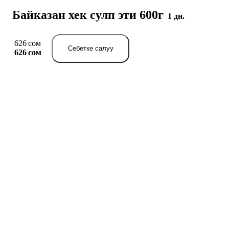
Байказан хек сулп эти 600г
1 дн.
626 сом
Себетке салуу
626 сом