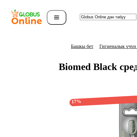
Башкы бет
Гигиеналык үчүн
Biomed Black ср
17%