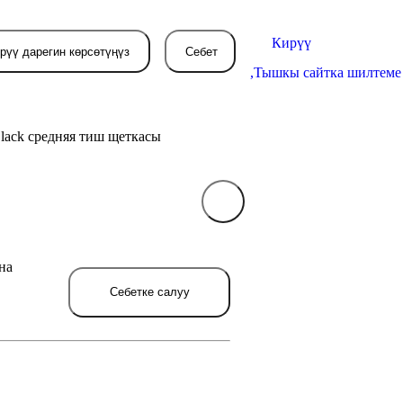
Кирүү
рүү дарегин көрсөтүңүз
Себет
,
Тышкы сайтка шилтеме
lack средняя тиш щеткасы
Себетиңиз азырынча
бош
на
л жерде сиз буйрутма берген
товарлар пайда болот.
Себетке салуу