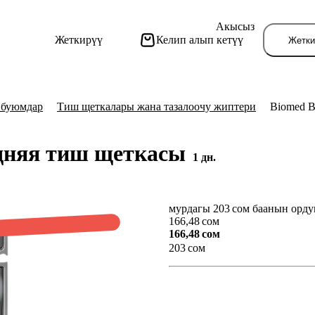
Акысыз
Жеткирүү
Келип алып кетүү
Жетки
 буюмдар
Тиш щеткалары жана тазалоочу жиптери
Biomed B
едняя тиш щеткасы
1 дн.
мурдагы 203 сом баанын орду
Бу
166,48 сом
166,48 сом
203 сом