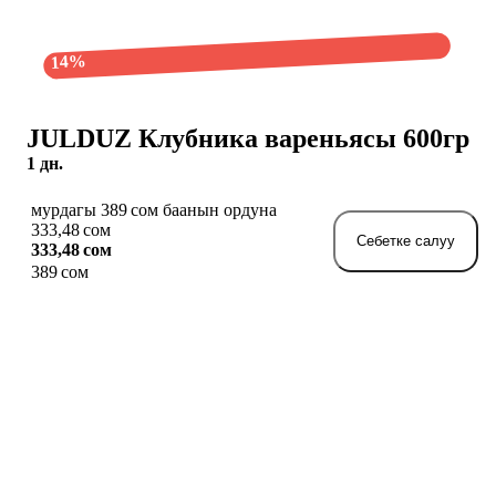
14%
JULDUZ Клубника вареньясы 600гр
1 дн.
мурдагы 389 сом баанын ордуна
333,48 сом
Себетке салуу
333,48 сом
389 сом