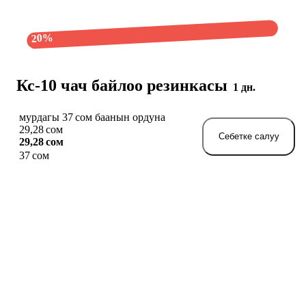
20%
Кс-10 чач байлоо резинкасы
1 дн.
мурдагы 37 сом баанын ордуна
29,28 сом
Себетке салуу
29,28 сом
37 сом