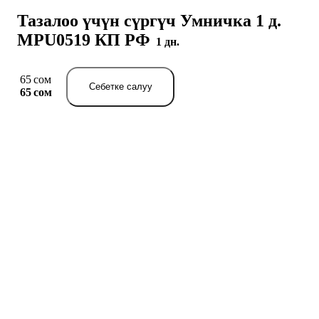
Тазалоо үчүн сүргүч Умничка 1 д.
MPU0519 КП РФ
1 дн.
65 сом
Себетке салуу
65 сом