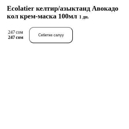
Ecolatier келтир/азыктанд Авокадо
кол крем-маска 100мл
1 дн.
247 сом
Себетке салуу
247 сом