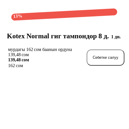
13%
Kotex Normal гиг тампондор 8 д.
1 дн.
мурдагы 162 сом баанын ордуна
139,48 сом
Себетке салуу
139,48 сом
162 сом