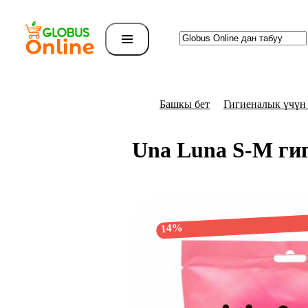
Башкы бет
Гигиеналык үчүн
Una Luna S-M ги
14%