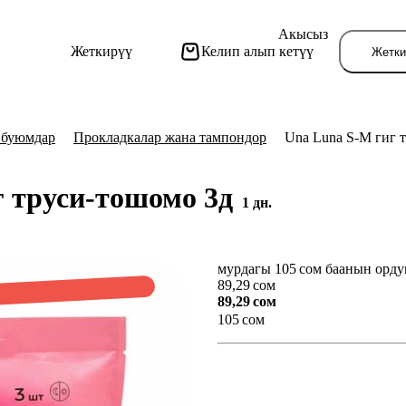
Акысыз
Жеткирүү
Келип алып кетүү
Жетки
 буюмдар
Прокладкалар жана тампондор
Una Luna S-M гиг 
г труси-тошомо 3д
1 дн.
мурдагы 105 сом баанын орду
Бу
89,29 сом
89,29 сом
105 сом