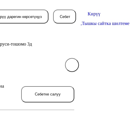
Кирүү
рүү дарегин көрсөтүңүз
Себет
,
Тышкы сайтка шилтеме
труси-тошомо 3д
Себетиңиз азырынча
бош
на
л жерде сиз буйрутма берген
товарлар пайда болот.
Себетке салуу