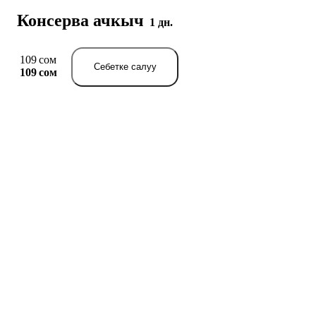
Консерва ачкыч
1 дн.
109 сом
Себетке салуу
109 сом