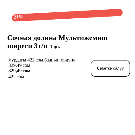
21%
Сочная долина Мультижемиш
ширеси 3т/п
1 дн.
мурдагы 422 сом баанын ордуна
329,49 сом
Себетке салуу
329,49 сом
422 сом