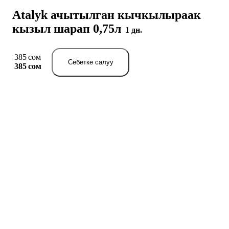
Atalyk ачытылган кычкылыраак
кызыл шарап 0,75л
1 дн.
385 сом
Себетке салуу
385 сом