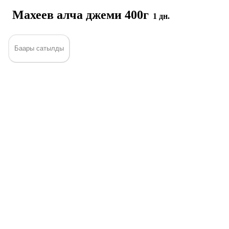
Махеев алча джеми 400г
1 дн.
Баары сатылды