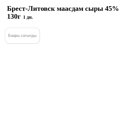
Брест-Литовск маасдам сыры 45%
130г
1 дн.
Баары сатылды