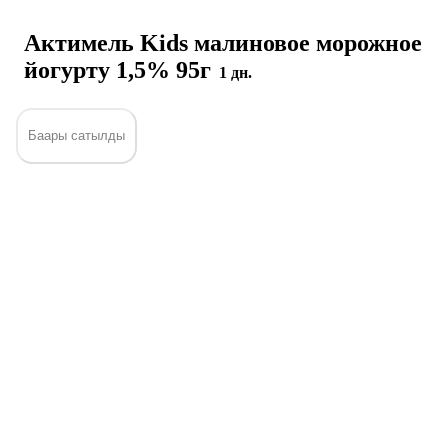
Актимель Kids малиновое морожное
йогурту 1,5% 95г
1 дн.
Баары сатылды