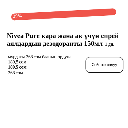
29%
Nivea Pure кара жана ак үчүн спрей
аялдардын дезодоранты 150мл
1 дн.
мурдагы 268 сом баанын ордуна
189,5 сом
Себетке салуу
189,5 сом
268 сом