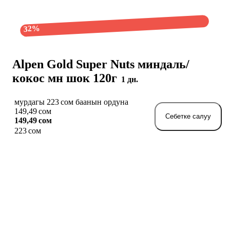
32%
Alpen Gold Super Nuts миндаль/
кокос мн шок 120г
1 дн.
мурдагы 223 сом баанын ордуна
149,49 сом
Себетке салуу
149,49 сом
223 сом