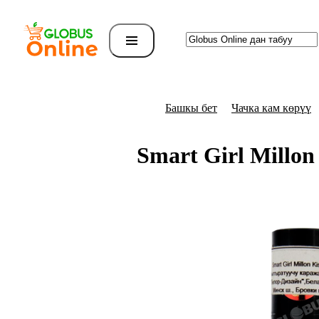
Башкы бет
Чачка кам көрүү
Smart Girl Millo