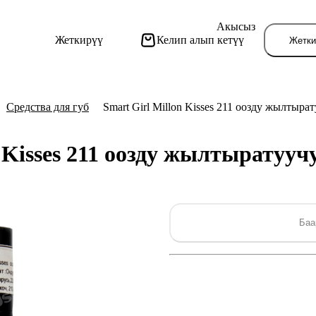
Акысыз
Жеткирүү
Келип алып кетүү
Жетки
Средства для губ
Smart Girl Millon Kisses 211 оозду жылтыра
n Kisses 211 оозду жылтыратуу
Бу
Баа