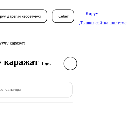
Кирүү
рүү дарегин көрсөтүңүз
Себет
,
Тышкы сайтка шилтеме
туучу каражат
чу каражат
Себетиңиз азырынча
1 дн.
бош
л жерде сиз буйрутма берген
ры сатылды
товарлар пайда болот.