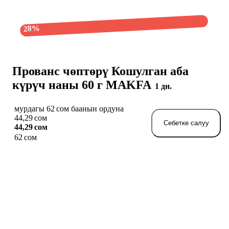
28%
Прованс чөптөрү Кошулган аба
күрүч наны 60 г MAKFA
1 дн.
мурдагы 62 сом баанын ордуна
44,29 сом
Себетке салуу
44,29 сом
62 сом