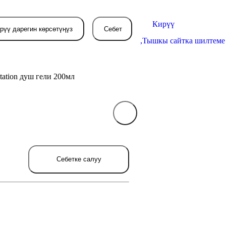
Кирүү
рүү дарегин көрсөтүңүз
Себет
,
Тышкы сайтка шилтеме
itation душ гели 200мл
Себетиңиз азырынча
бош
л жерде сиз буйрутма берген
Себетке салуу
товарлар пайда болот.