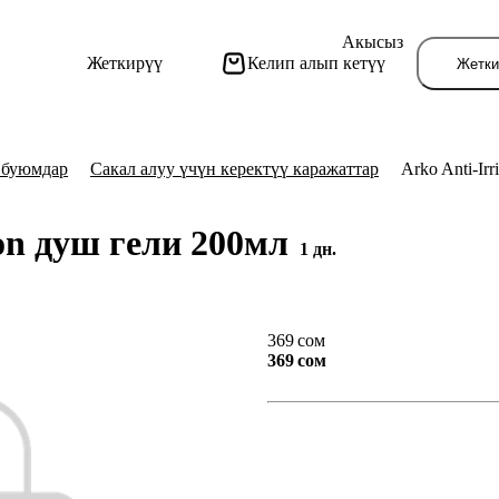
Акысыз
Жеткирүү
Келип алып кетүү
Жетки
 буюмдар
Сакал алуу үчүн керектүү каражаттар
Arko Anti-Irr
ion душ гели 200мл
1 дн.
Бу
369 сом
369 сом