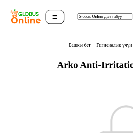
Башкы бет
Гигиеналык үчүн
Arko Anti-Irritat