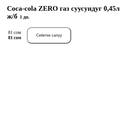
Coca-cola ZERO газ суусундуг 0,45л
ж/б
1 дн.
81 сом
Себетке салуу
81 сом