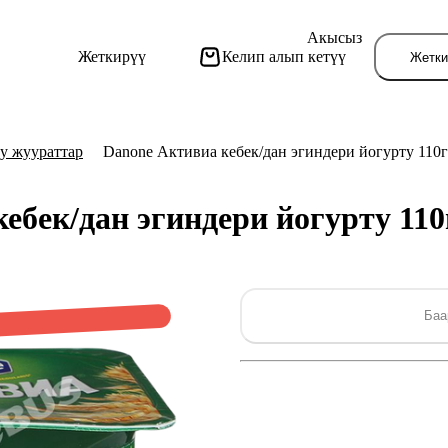
Акысыз
Жеткирүү
Келип алып кетүү
Жетки
у жуураттар
Danone Активиа кебек/дан эгиндери йогурту 110г
ебек/дан эгиндери йогурту 11
Бу
Баа