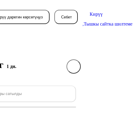
Кирүү
рүү дарегин көрсөтүңүз
Себет
,
Тышкы сайтка шилтеме
0г
Себетиңиз азырынча
1 дн.
бош
л жерде сиз буйрутма берген
ры сатылды
товарлар пайда болот.