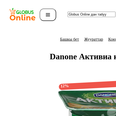
Башкы бет
Жуураттар
Кою
Danone Активиа к
12%