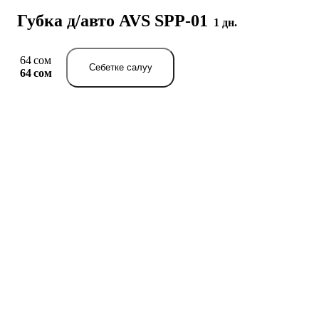
Губка д/авто AVS SPP-01
1 дн.
64 сом
Себетке салуу
64 сом