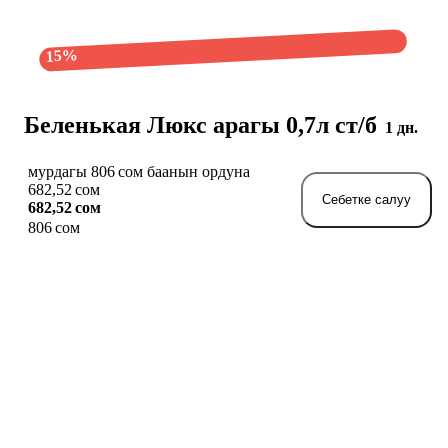
15%
Беленькая Люкс арагы 0,7л ст/б
1 дн.
мурдагы 806 сом баанын ордуна
682,52 сом
Себетке салуу
682,52 сом
806 сом