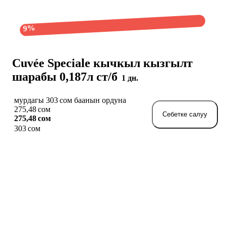
9%
Cuvée Speciale кычкыл кызгылт
шарабы 0,187л ст/б
1 дн.
мурдагы 303 сом баанын ордуна
275,48 сом
Себетке салуу
275,48 сом
303 сом