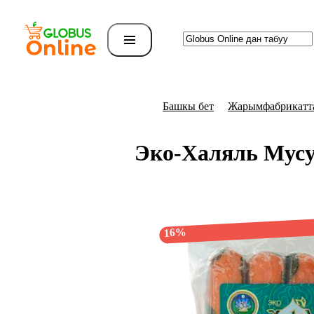
Башкы бет
Жарымфабрикатт
Эко-Халяль Мусу
16%