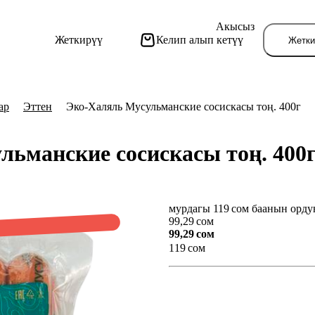
Акысыз
Жеткирүү
Келип алып кетүү
Жетки
ар
Эттен
Эко-Халяль Мусульманские сосискасы тоң. 400г
льманские сосискасы тоң. 400
мурдагы 119 сом баанын орду
Бу
99,29 сом
99,29 сом
119 сом