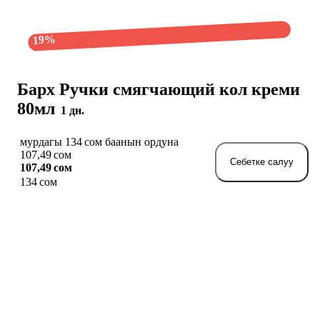
19%
Барх Ручки смягчающий кол креми
80мл
1 дн.
мурдагы 134 сом баанын ордуна
107,49 сом
Себетке салуу
107,49 сом
134 сом