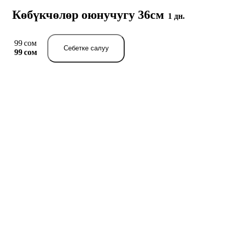
Көбүкчөлөр оюнучугу 36см
1 дн.
99 сом
Себетке салуу
99 сом