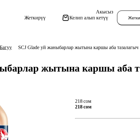
Акысыз
Жеткирүү
Келип алып кетүү
Жетки
Багуу
SCJ Glade уй жаныбарлар жытына каршы аба тазалагыч 
ныбарлар жытына каршы аба т
Бу
218 сом
218 сом