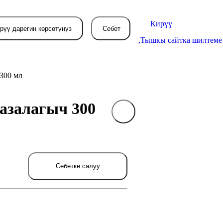
Кирүү
рүү дарегин көрсөтүңүз
Себет
,
Тышкы сайтка шилтеме
300 мл
азалагыч 300
Себетиңиз азырынча
бош
л жерде сиз буйрутма берген
товарлар пайда болот.
Себетке салуу