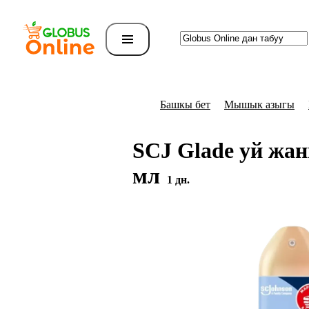
Башкы бет
Мышык азыгы
SCJ Glade уй жа
мл
1 дн.