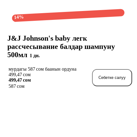
14%
J&J Johnson's baby легк
рассчесывание балдар шампуну
500мл
1 дн.
мурдагы 587 сом баанын ордуна
499,47 сом
Себетке салуу
499,47 сом
587 сом