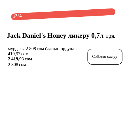
13%
Jack Daniel's Honey ликеру 0,7л
1 дн.
мурдагы 2 808 сом баанын ордуна 2
419,93 сом
Себетке салуу
2 419,93 сом
2 808 сом