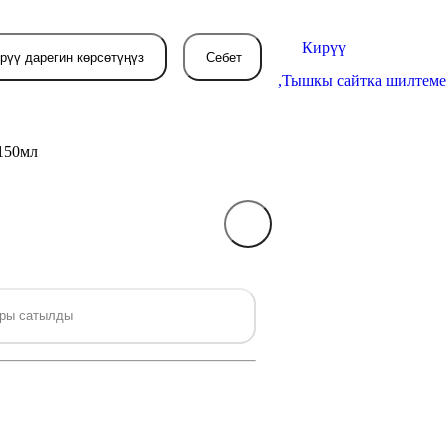
Кирүү
рүү дарегин көрсөтүңүз
Себет
,
Тышкы сайтка шилтеме
 150мл
Себетиңиз азырынча
бош
л жерде сиз буйрутма берген
ры сатылды
товарлар пайда болот.