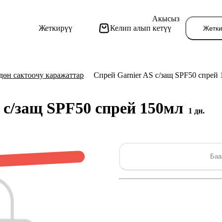
Акысыз
Жеткирүү
Келип алып кетүү
Жетки
дөн сактоочу каражаттар
Спрей Garnier AS с/защ SPF50 спрей
 с/защ SPF50 спрей 150мл
1 дн.
Бу
Баа