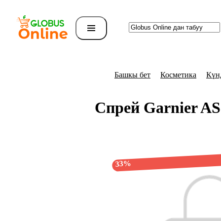
Башкы бет
Косметика
Күн
Спрей Garnier AS
33%