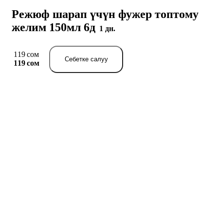
Режюф шарап үчүн фужер топтому
желим 150мл 6д
1 дн.
119 сом
Себетке салуу
119 сом