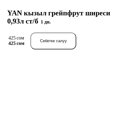
YAN кызыл грейпфрут ширеси
0,93л ст/б
1 дн.
425 сом
Себетке салуу
425 сом