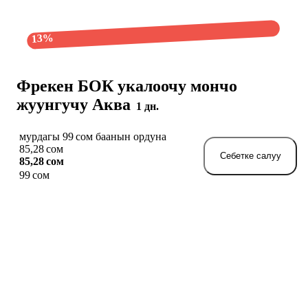
13%
Фрекен БОК укалоочу мончо
жуунгучу Аква
1 дн.
мурдагы 99 сом баанын ордуна
85,28 сом
Себетке салуу
85,28 сом
99 сом