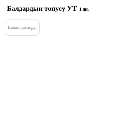
Балдардын топусу УТ
1 дн.
Баары сатылды