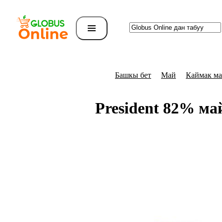
Башкы бет
Май
Каймак м
President 82% м