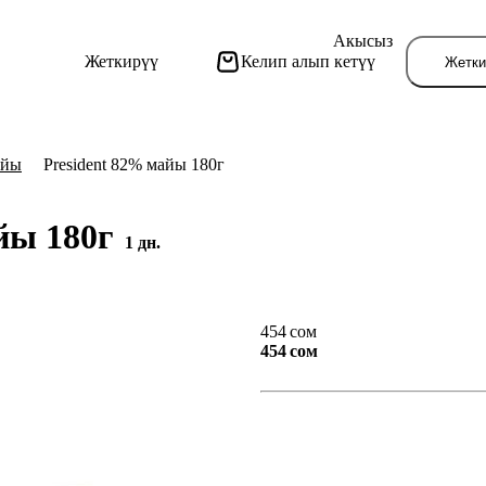
Акысыз
Жеткирүү
Келип алып кетүү
Жетки
айы
President 82% майы 180г
айы 180г
1 дн.
Бу
454 сом
454 сом