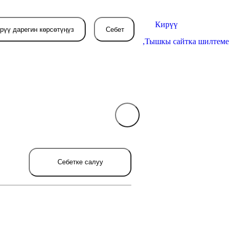
Кирүү
рүү дарегин көрсөтүңүз
Себет
,
Тышкы сайтка шилтеме
Себетиңиз азырынча
бош
л жерде сиз буйрутма берген
Себетке салуу
товарлар пайда болот.