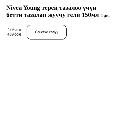
Nivea Young терең тазалоо үчүн
бетти тазалап жуучу гели 150мл
1 дн.
439 сом
Себетке салуу
439 сом