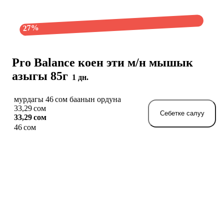
27%
Pro Balance коен эти м/н мышык
азыгы 85г
1 дн.
мурдагы 46 сом баанын ордуна
33,29 сом
Себетке салуу
33,29 сом
46 сом