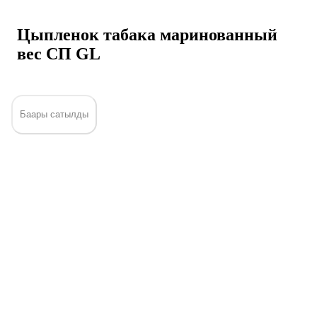
Цыпленок табака маринованный
вес СП GL
Баары сатылды