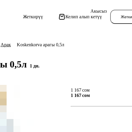
Акысыз
Жеткирүү
Келип алып кетүү
Жетки
Арак
Koskenkorva арагы 0,5л
гы 0,5л
1 дн.
Бу
1 167 сом
1 167 сом