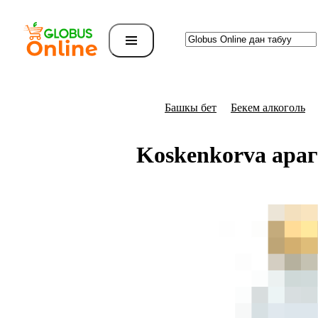
Башкы бет
Бекем алкоголь
Koskenkorva ара