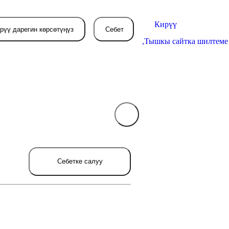
Кирүү
рүү дарегин көрсөтүңүз
Себет
,
Тышкы сайтка шилтеме
Себетиңиз азырынча
бош
л жерде сиз буйрутма берген
Себетке салуу
товарлар пайда болот.