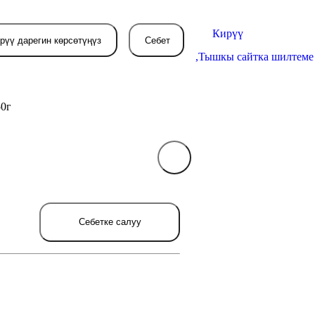
Кирүү
рүү дарегин көрсөтүңүз
Себет
,
Тышкы сайтка шилтеме
50г
Себетиңиз азырынча
бош
л жерде сиз буйрутма берген
Себетке салуу
товарлар пайда болот.