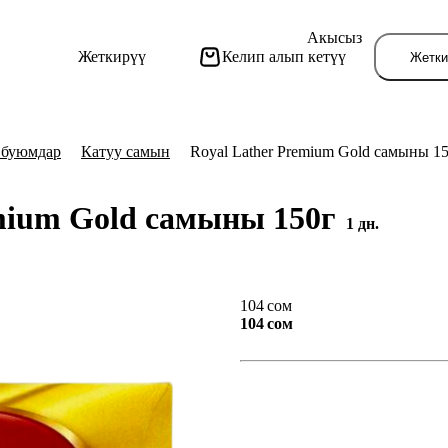
Акысыз
Жеткирүү
Келип алып кетүү
Жетки
 буюмдар
Катуу самын
Royal Lather Premium Gold самыны 1
emium Gold самыны 150г
1 дн.
Бу
104 сом
104 сом