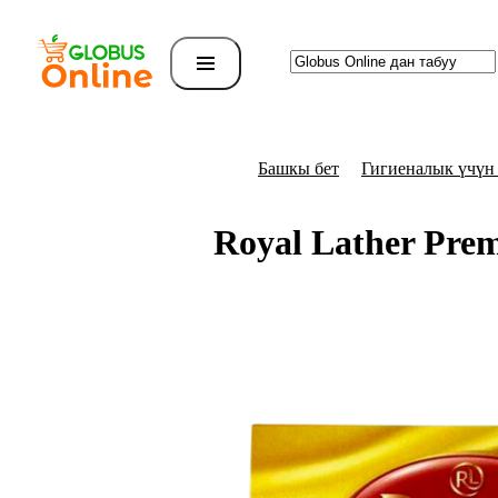
Башкы бет
Гигиеналык үчүн
Royal Lather Pr