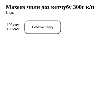
Махеев чили доз кетчубу 300г к/п
1 дн.
108 сом
Себетке салуу
108 сом