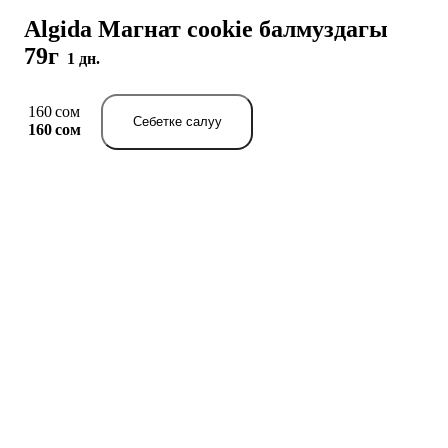
Algida Магнат cookie балмуздагы
79г
1 дн.
160 сом
Себетке салуу
160 сом