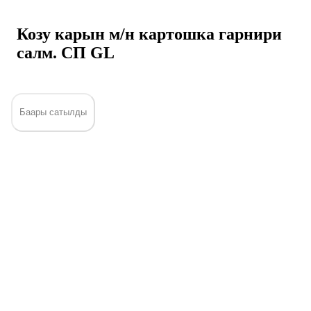
Козу карын м/н картошка гарнири
салм. СП GL
Баары сатылды