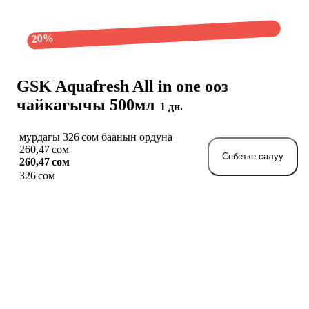
20%
GSK Aquafresh All in one ооз
чайкагычы 500мл
1 дн.
мурдагы 326 сом баанын ордуна
260,47 сом
Себетке салуу
260,47 сом
326 сом