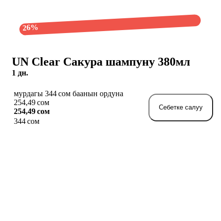
26%
UN Clear Сакура шампуну 380мл
1 дн.
мурдагы 344 сом баанын ордуна
254,49 сом
Себетке салуу
254,49 сом
344 сом