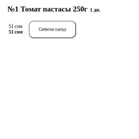
№1 Томат пастасы 250г
1 дн.
51 сом
Себетке салуу
51 сом